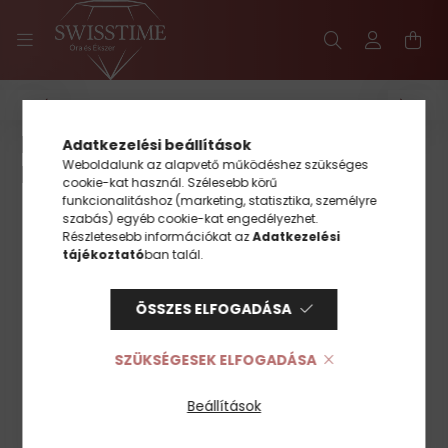
Freelook
FREELOOK F-7-1019-01 NŐI
Adatkezelési beállítások
Weboldalunk az alapvető működéshez szükséges
KARÓRA
cookie-kat használ. Szélesebb körű
funkcionalitáshoz (marketing, statisztika, személyre
szabás) egyéb cookie-kat engedélyezhet.
Részletesebb információkat az
Adatkezelési
tájékoztató
ban talál.
ÖSSZES ELFOGADÁSA
SZÜKSÉGESEK ELFOGADÁSA
Beállítások