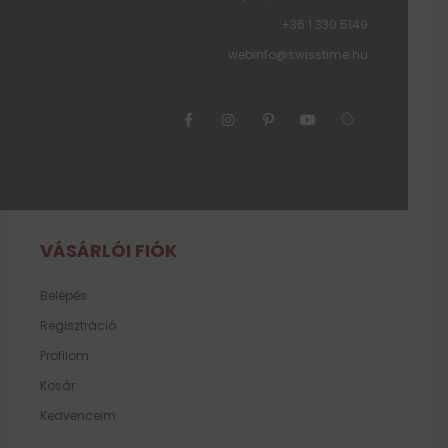
+36 1 330 5149
webinfo@swisstime.hu
VÁSÁRLÓI FIÓK
Belépés
Regisztráció
Profilom
Kosár
Kedvenceim