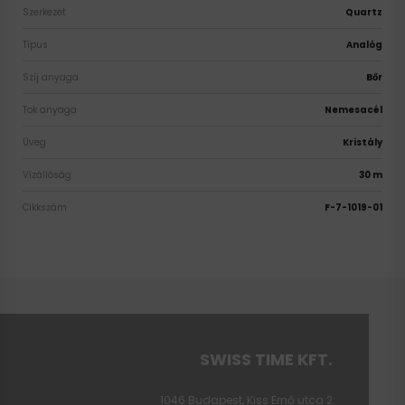
Szerkezet
Quartz
Típus
Analóg
Szíj anyaga
Bőr
Tok anyaga
Nemesacél
Üveg
Kristály
Vízállóság
30 m
Cikkszám
F-7-1019-01
SWISS TIME KFT.
1046 Budapest, Kiss Ernő utca 2