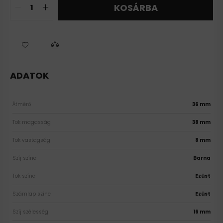
KOSÁRBA
ADATOK
Átmérő
36 mm
Tok magasság
38 mm
Tok vastagság
8 mm
Szíj színe
Barna
Tok színe
Ezüst
Számlap színe
Ezüst
Szíj szélesség
16 mm