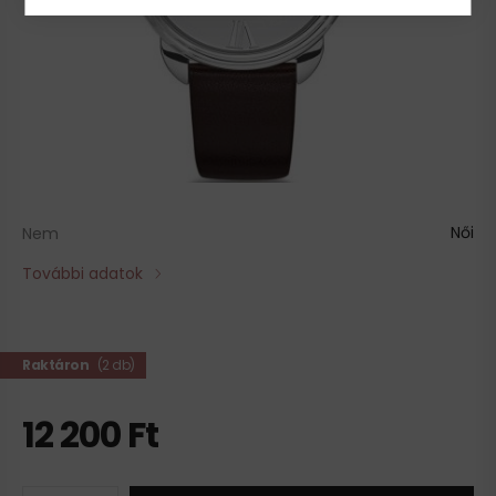
Női
Nem
További adatok
Raktáron
(
2 db
)
12 200
Ft